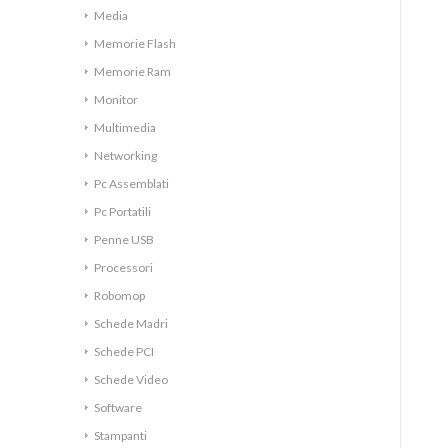
Media
Memorie Flash
Memorie Ram
Monitor
Multimedia
Networking
Pc Assemblati
Pc Portatili
Penne USB
Processori
Robomop
Schede Madri
Schede PCI
Schede Video
Software
Stampanti