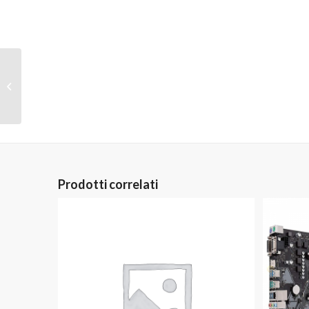
SOCK AM4 – ASUS
PRIME X570P
Prodotti correlati