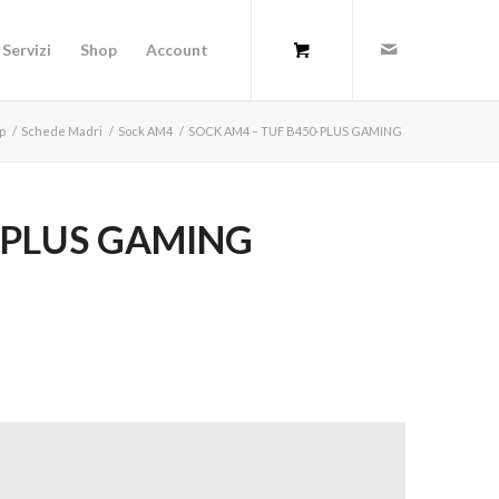
Servizi
Shop
Account
p
/
Schede Madri
/
Sock AM4
/
SOCK AM4 – TUF B450-PLUS GAMING
-PLUS GAMING