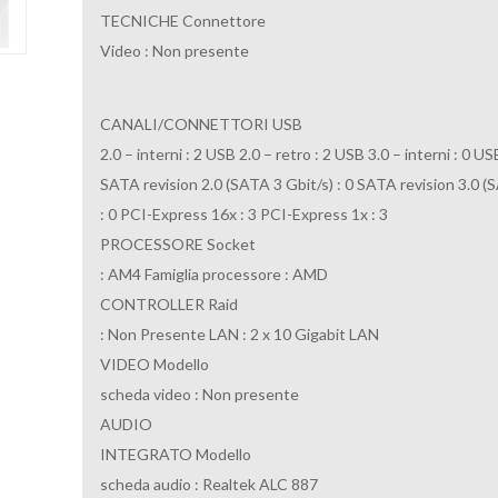
TECNICHE
Connettore
Video : Non presente
CANALI/CONNETTORI
USB
2.0 – interni : 2 USB 2.0 – retro : 2 USB 3.0 – interni : 0 USB
SATA revision 2.0 (SATA 3 Gbit/s) : 0 SATA revision 3.0 (S
: 0 PCI-Express 16x : 3 PCI-Express 1x : 3
PROCESSORE
Socket
: AM4 Famiglia processore : AMD
CONTROLLER
Raid
: Non Presente LAN : 2 x 10 Gigabit LAN
VIDEO
Modello
scheda video : Non presente
AUDIO
INTEGRATO
Modello
scheda audio : Realtek ALC 887