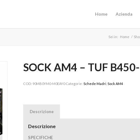
Home
Azienda
Sei in:
Home
/
Sho
SOCK AM4 – TUF B450
COD:
90MB0YM0-M0EAY0
Categorie:
Schede Madri
,
Sock AM4
Descrizione
Descrizione
SPECIFICHE