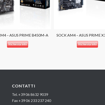
M4 – ASUS PRIME B450M-A
SOCK AM4 – ASUS PRIME X
Richiesta info
Richiesta info
CONTATTI
Tel. +39 06 8632 9039
Fax +39 06 233 237 240