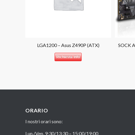
LGA1200 – Asus Z490P (ATX)
SOCK A
Richiesta info
ORARIO
I nostri orari sono:
Lun./Ven. 9:30/13:30 – 15:00/19:00