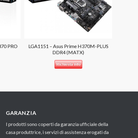
370 PRO
LGA1151 – Asus Prime H370M-PLUS
DDR4 (MATX)
Richiesta info
GARANZIA
I prodotti sono coperti da garanzia ufficiale della
casa produttrice, i servizi di assistenza erogati da