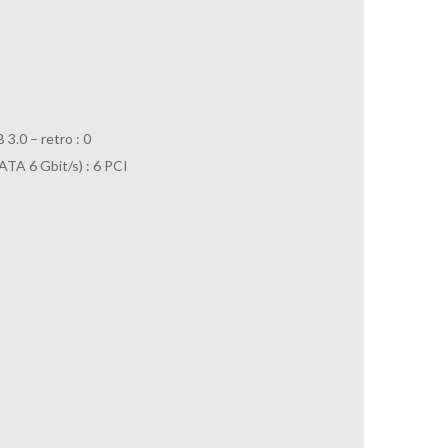
 3.0 – retro : 0
ATA 6 Gbit/s) : 6 PCI