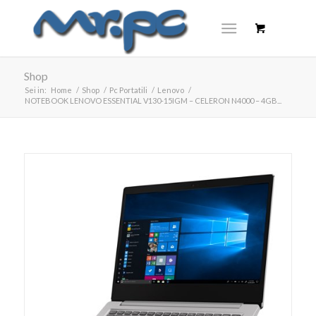
Shop
Sei in:
Home
/
Shop
/
Pc Portatili
/
Lenovo
/
NOTEBOOK LENOVO ESSENTIAL V130-15IGM – CELERON N4000 – 4GB...