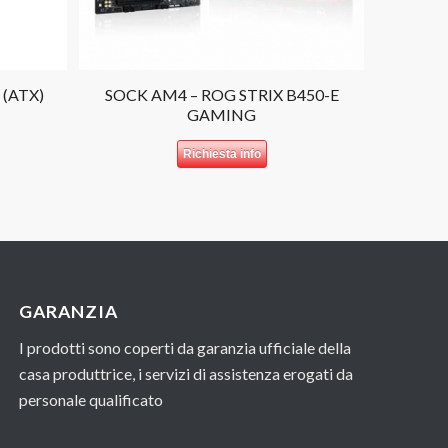
 (ATX)
SOCK AM4 – ROG STRIX B450-E
GAMING
Richiesta info
GARANZIA
I prodotti sono coperti da garanzia ufficiale della
casa produttrice, i servizi di assistenza erogati da
personale qualificato