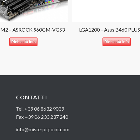
AM2 – ASROCK 960GM-VGS3
LGA1200 – Asus B460 PLUS
Richiesta info
Richiesta info
CONTATTI
Tel. +39 06 8632 9039
Fax +39 06 233 237 240
info@misterpcpoint.com