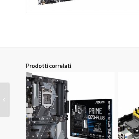
Prodotti correlati
LGA1151 – Asus Prime
H370M-PLUS DDR4
(MATX)