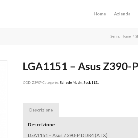
Home
Azienda
Sei in:
Home
/
S
LGA1151 – Asus Z390-P
COD:
Z390P
Categorie:
Schede Madri
,
Sock 1151
Descrizione
Descrizione
LGA1151 – Asus Z390-P DDR4 (ATX)