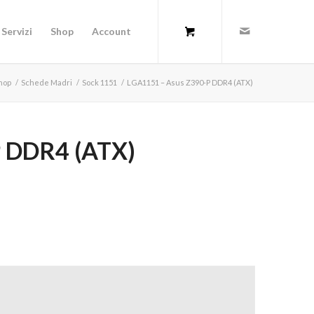
Servizi
Shop
Account
hop
/
Schede Madri
/
Sock 1151
/
LGA1151 – Asus Z390-P DDR4 (ATX)
 DDR4 (ATX)