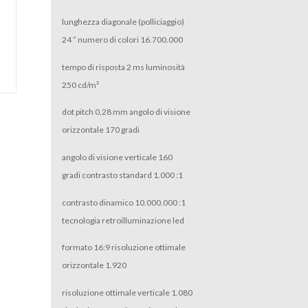
lunghezza diagonale (polliciaggio)
24 ” numero di colori 16.700.000
tempo di risposta 2 ms luminosità
250 cd/m²
dot pitch 0,28 mm angolo di visione
orizzontale 170 gradi
angolo di visione verticale 160
gradi contrasto standard 1.000 :1
contrasto dinamico 10.000.000 :1
tecnologia retroilluminazione led
formato 16:9 risoluzione ottimale
orizzontale 1.920
risoluzione ottimale verticale 1.080