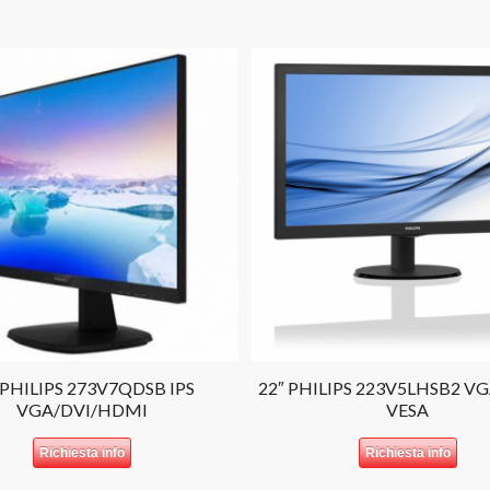
 PHILIPS 273V7QDSB IPS
22″ PHILIPS 223V5LHSB2 V
VGA/DVI/HDMI
VESA
Richiesta info
Richiesta info