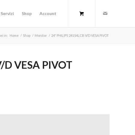
Servizi
Shop
Account
ei in:
Home
/
Shop
/
Monitor
/
24″ PHILIPS 241S4LCB V/D VESA PIVOT
V/D VESA PIVOT