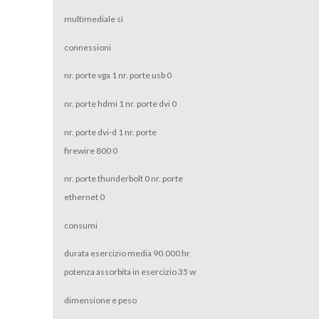
multimediale sì
connessioni
nr. porte vga 1 nr. porte usb 0
nr. porte hdmi 1 nr. porte dvi 0
nr. porte dvi-d 1 nr. porte
firewire 800 0
nr. porte thunderbolt 0 nr. porte
ethernet 0
consumi
durata esercizio media 90.000 hr
potenza assorbita in esercizio 35 w
dimensione e peso