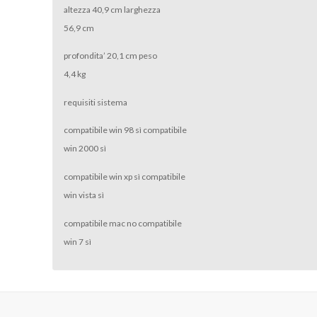
altezza 40,9 cm larghezza
56,9 cm
profondita’ 20,1 cm peso
4,4 kg
requisiti sistema
compatibile win 98 sì compatibile
win 2000 sì
compatibile win xp sì compatibile
win vista sì
compatibile mac no compatibile
win 7 sì