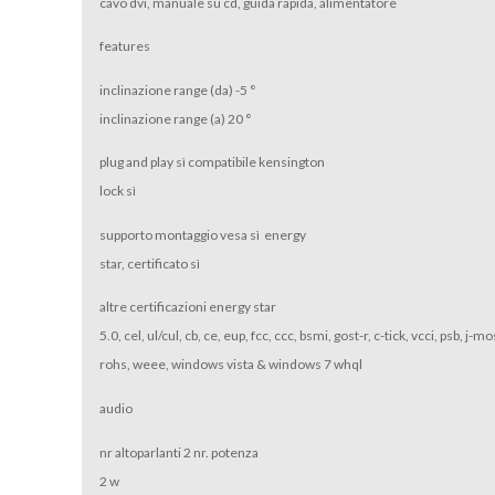
cavo dvi, manuale su cd, guida rapida, alimentatore
features
inclinazione range (da) -5 °
inclinazione range (a) 20 °
plug and play sì compatibile kensington
lock sì
supporto montaggio vesa sì energy
star, certificato sì
altre certificazioni energy star
5.0, cel, ul/cul, cb, ce, eup, fcc, ccc, bsmi, gost-r, c-tick, vcci, psb, j-mo
rohs, weee, windows vista & windows 7 whql
audio
nr altoparlanti 2 nr. potenza
2 w