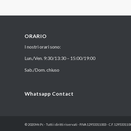
ORARIO
I nostri orari sono:
Lun./Ven. 9:30/13:30 – 15:00/19:00
Sab./Dom. chiuso
Whatsapp Contact
© 2020 Mr.Pc - Tutti i diritti riservati - P.IVA 12953311003 - C.F. 129533110