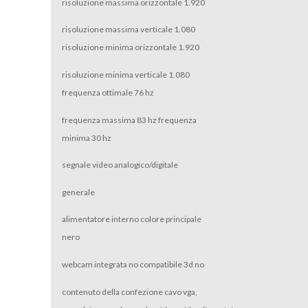
risoluzione massima orizzontale 1.920
risoluzione massima verticale 1.080
risoluzione minima orizzontale 1.920
risoluzione minima verticale 1.080
frequenza ottimale 76 hz
frequenza massima 83 hz frequenza
minima 30 hz
segnale video analogico/digitale
generale
alimentatore interno colore principale
nero
webcam integrata no compatibile 3d no
contenuto della confezione cavo vga,