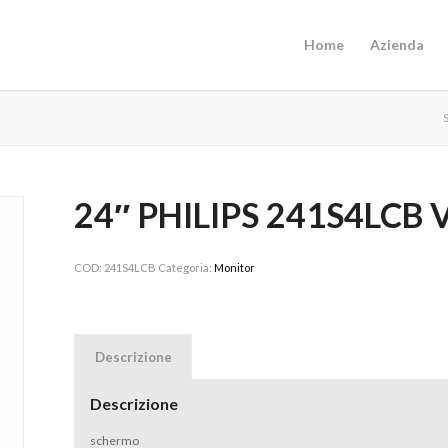
Home
Azienda
S
24″ PHILIPS 241S4LCB 
COD:
241S4LCB
Categoria:
Monitor
Descrizione
Descrizione
schermo