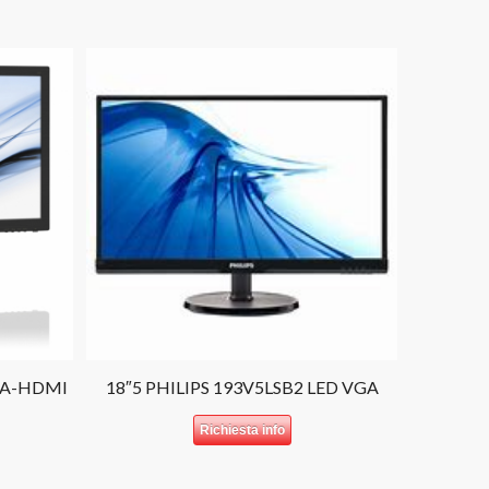
GA-HDMI
18″5 PHILIPS 193V5LSB2 LED VGA
Richiesta info